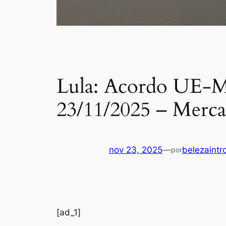
Lula: Acordo UE-Mer
23/11/2025 – Merc
nov 23, 2025
—
belezaintr
por
[ad_1]