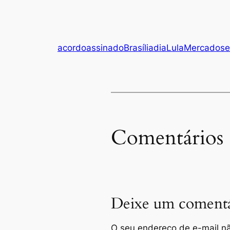
acordo
assinado
Brasília
dia
Lula
Mercado
se
Comentários
Deixe um comentá
O seu endereço de e-mail nã