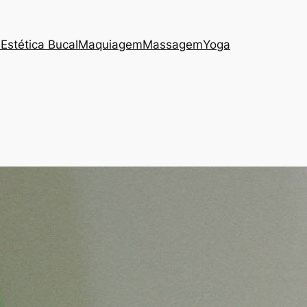
s
Estética Bucal
Maquiagem
Massagem
Yoga