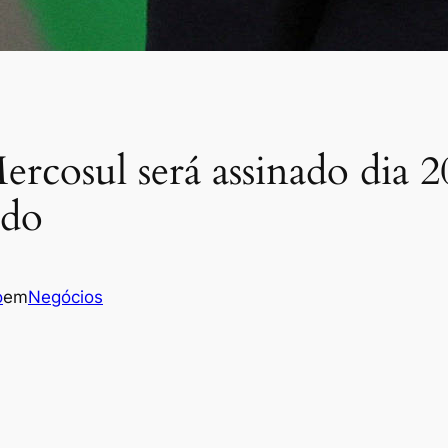
cosul será assinado dia 20
ado
o
em
Negócios