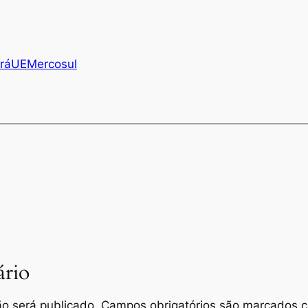
rá
UEMercosul
rio
o será publicado.
Campos obrigatórios são marcados