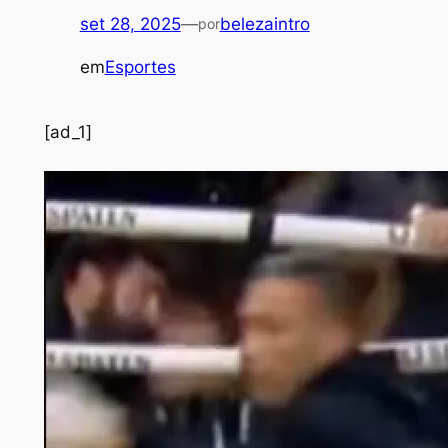
set 28, 2025
—
belezaintro
por
em
Esportes
[ad_1]