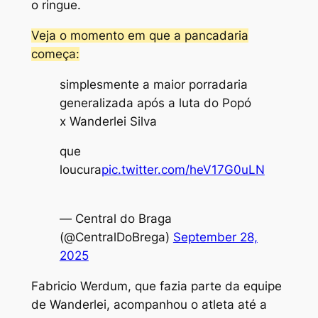
o ringue.
Veja o momento em que a pancadaria
começa:
simplesmente a maior porradaria
generalizada após a luta do Popó
x Wanderlei Silva
que
loucura
pic.twitter.com/heV17G0uLN
— Central do Braga
(@CentralDoBrega)
September 28,
2025
Fabricio Werdum, que fazia parte da equipe
de Wanderlei, acompanhou o atleta até a