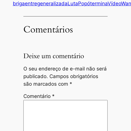
briga
entre
generalizada
Luta
Popó
termina
Vídeo
Wan
Comentários
Deixe um comentário
O seu endereço de e-mail não será
publicado.
Campos obrigatórios
são marcados com
*
Comentário
*