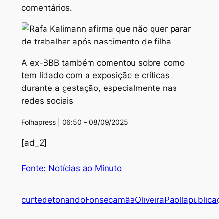
comentários.
A ex-BBB também comentou sobre como
tem lidado com a exposição e críticas
durante a gestação, especialmente nas
redes sociais
Folhapress | 06:50 – 08/09/2025
[ad_2]
Fonte: Notícias ao Minuto
curte
detonando
Fonseca
mãe
Oliveira
Paolla
publica