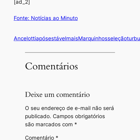
[ad_2]
Fonte: Notícias ao Minuto
Ancelotti
após
estável
mais
Marquinhos
seleção
turbu
Comentários
Deixe um comentário
O seu endereço de e-mail não será
publicado.
Campos obrigatórios
são marcados com
*
Comentário
*