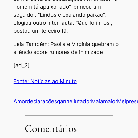
homem tá apaixonado”, brincou um
seguidor. “Lindos e exalando paixão”,
elogiou outro internauta. “Que fofinhos”,
postou um terceiro fã.
Leia Também: Paolla e Virginia quebram o
silêncio sobre rumores de inimizade
[ad_2]
Fonte: Notícias ao Minuto
Amor
declarações
ganhei
lutador
Maia
maior
Mel
pres
Comentários