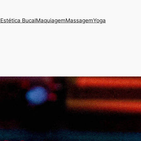
s
Estética Bucal
Maquiagem
Massagem
Yoga