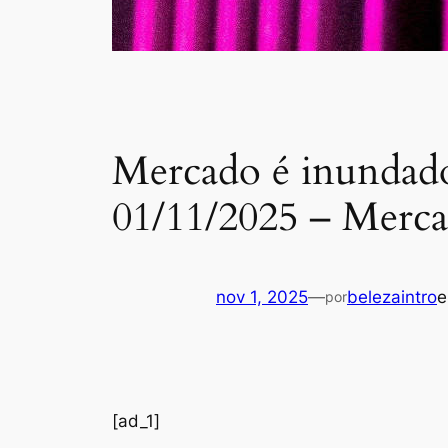
Mercado é inundado
01/11/2025 – Merc
nov 1, 2025
—
belezaintro
por
[ad_1]