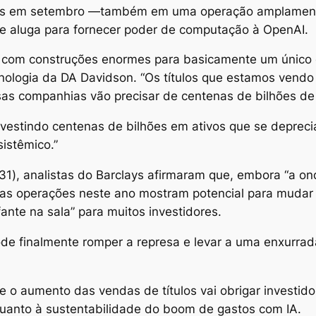
los em setembro —também em uma operação amplamente
e aluga para fornecer poder de computação à OpenAI.
m construções enormes para basicamente um único clien
cnologia da DA Davidson. “Os títulos que estamos vendo
s companhias vão precisar de centenas de bilhões de d
nvestindo centenas de bilhões em ativos que se deprec
sistêmico.”
 (31), analistas do Barclays afirmaram que, embora “a 
as operações neste ano mostram potencial para mudar 
nte na sala” para muitos investidores.
ode finalmente romper a represa e levar a uma enxurra
 o aumento das vendas de títulos vai obrigar investid
quanto à sustentabilidade do boom de gastos com IA.