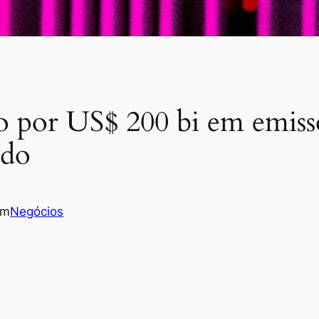
 por US$ 200 bi em emissõe
ado
em
Negócios