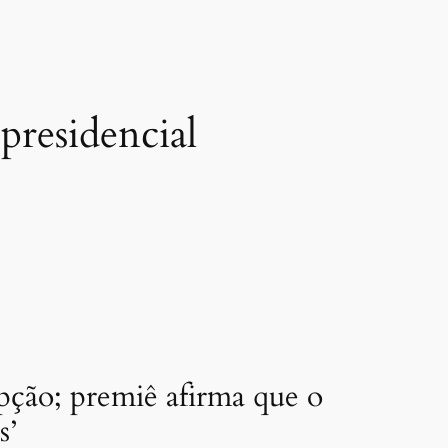
presidencial
pção; premiê afirma que o
s’