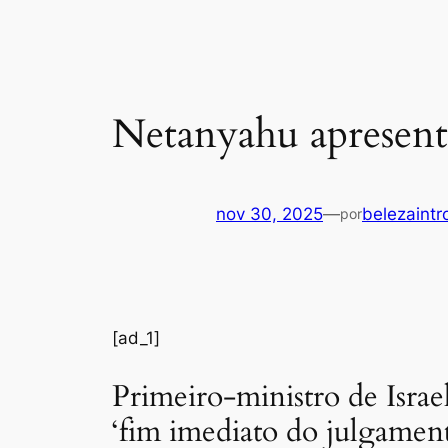
Netanyahu apresenta
nov 30, 2025
—
belezaintr
por
[ad_1]
Primeiro-ministro de Isra
‘fim imediato do julgament