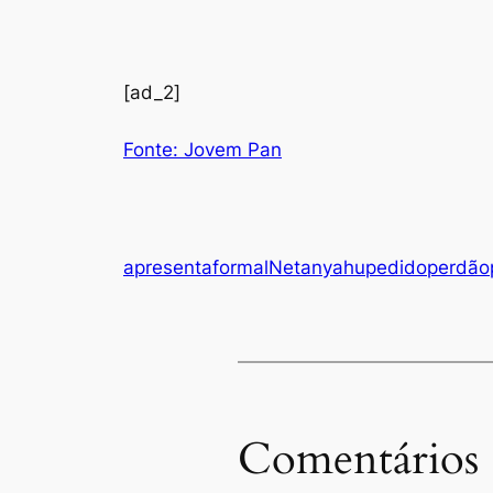
[ad_2]
Fonte: Jovem Pan
apresenta
formal
Netanyahu
pedido
perdão
Comentários