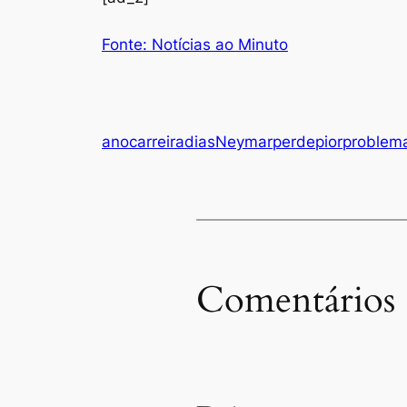
Fonte: Notícias ao Minuto
ano
carreira
dias
Neymar
perde
pior
problem
Comentários