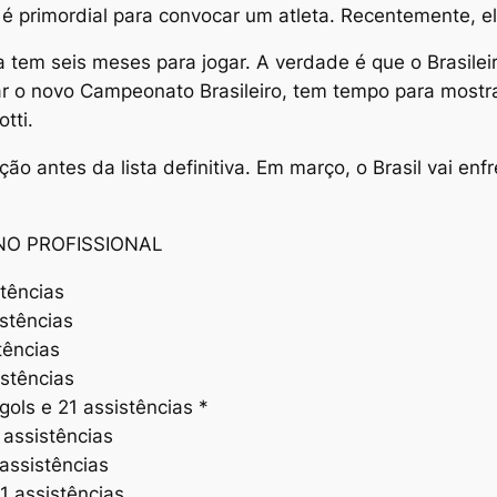
ico é primordial para convocar um atleta. Recentemente, 
a tem seis meses para jogar. A verdade é que o Brasil
çar o novo Campeonato Brasileiro, tem tempo para most
tti.
o antes da lista definitiva. Em março, o Brasil vai enf
NO PROFISSIONAL
stências
istências
tências
istências
ols e 21 assistências *
 assistências
assistências
1 assistências