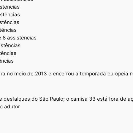
istências
istências
stências
tências
e 8 assistências
istências
stências
ências
na no meio de 2013 e encerrou a temporada europeia 
e desfalques do São Paulo; o camisa 33 está fora de 
o adutor