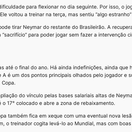
iculdade para flexionar no dia seguinte. Por isso, o jog
 Ele voltou a treinar na terça, mas sentiu “algo estranh
ode tirar Neymar do restante do Brasileirão. A recupe
“sacrifício” para poder jogar sem fazer a intervenção c
até o final do ano. Há ainda indefinições, ainda que 
 A é um dos pontos principais olhados pelo jogador e s
a Copa.
liação do vínculo pelas bases salariais altas de Neyma
é o 17° colocado e abre a zona de rebaixamento.
pa também fica em xeque com uma eventual nova lesão.
m, o treinador cogita levá-lo ao Mundial, mas com boa