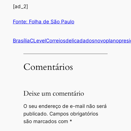
[ad_2]
Fonte: Folha de São Paulo
Brasília
CLevel
Correios
delicada
dos
novo
plano
pres
Comentários
Deixe um comentário
O seu endereço de e-mail não será
publicado.
Campos obrigatórios
são marcados com
*