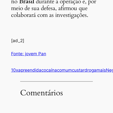
no
Brasil
durante a operação e, por
meio de sua defesa, afirmou que
colaborará com as investigações.
[ad_2]
Fonte: jovem Pan
10x
apreendida
cocaína
comum
custar
droga
mais
Ne
Comentários