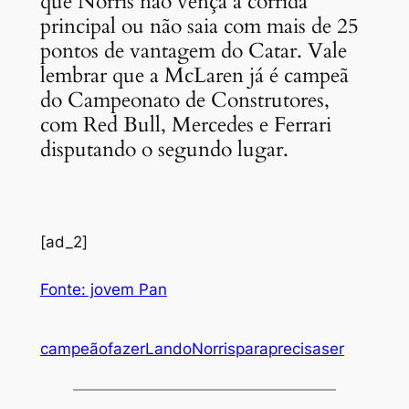
que Norris não vença a corrida
principal ou não saia com mais de 25
pontos de vantagem do Catar. Vale
lembrar que a McLaren já é campeã
do Campeonato de Construtores,
com Red Bull, Mercedes e Ferrari
disputando o segundo lugar.
[ad_2]
Fonte: jovem Pan
campeão
fazer
Lando
Norris
para
precisa
ser