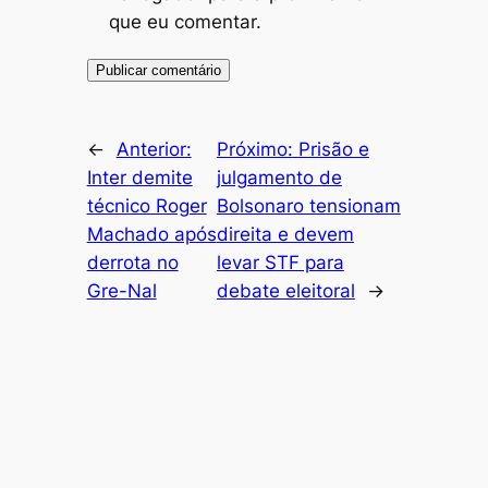
que eu comentar.
←
Anterior:
Próximo:
Prisão e
Inter demite
julgamento de
técnico Roger
Bolsonaro tensionam
Machado após
direita e devem
derrota no
levar STF para
Gre-Nal
debate eleitoral
→