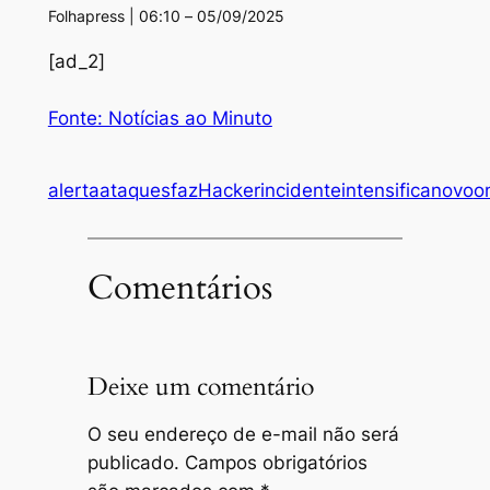
Folhapress | 06:10 – 05/09/2025
[ad_2]
Fonte: Notícias ao Minuto
alerta
ataques
faz
Hacker
incidente
intensifica
novo
o
Comentários
Deixe um comentário
O seu endereço de e-mail não será
publicado.
Campos obrigatórios