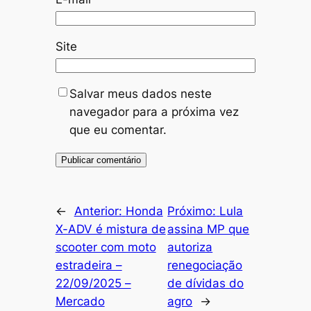
Site
Salvar meus dados neste
navegador para a próxima vez
que eu comentar.
←
Anterior:
Honda
Próximo:
Lula
X-ADV é mistura de
assina MP que
scooter com moto
autoriza
estradeira –
renegociação
22/09/2025 –
de dívidas do
Mercado
agro
→