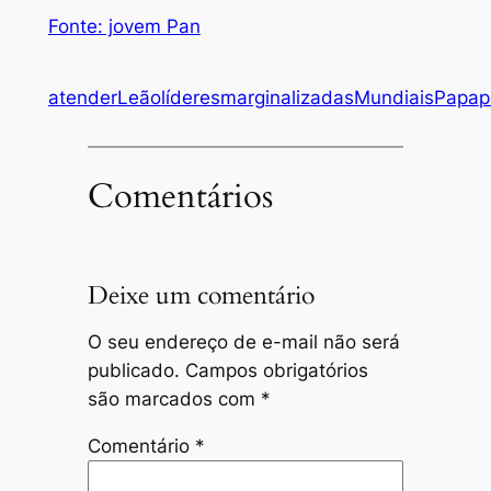
Fonte: jovem Pan
atender
Leão
líderes
marginalizadas
Mundiais
Papa
p
Comentários
Deixe um comentário
O seu endereço de e-mail não será
publicado.
Campos obrigatórios
são marcados com
*
Comentário
*