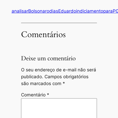
analisar
Bolsonaro
dias
Eduardo
indiciamento
para
P
Comentários
Deixe um comentário
O seu endereço de e-mail não será
publicado.
Campos obrigatórios
são marcados com
*
Comentário
*