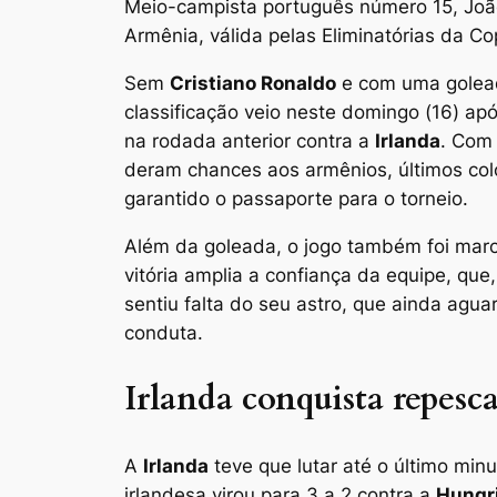
Meio-campista português número 15, João
Armênia, válida pelas Eliminatórias da 
Sem
Cristiano Ronaldo
e com uma golea
classificação veio neste domingo (16) apó
na rodada anterior contra a
Irlanda
. Com
deram chances aos armênios, últimos colo
garantido o passaporte para o torneio.
Além da goleada, o jogo também foi mar
vitória amplia a confiança da equipe, q
sentiu falta do seu astro, que ainda agu
conduta.
Irlanda conquista repes
A
Irlanda
teve que lutar até o último mi
irlandesa virou para 3 a 2 contra a
Hungr