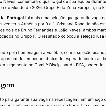
 Neves, comemora o quarto gol de sua equipe durante a
Copa do Mundo de 2026, Grupo F da Zona Europeia, no E
da,
Portugal
foi mais uma seleção que garantiu vaga n
s vencer a Armênia por 9 a 1. Cristiano Ronaldo não es
 os gols de Bruno Fernandes e João Neves, ambos marc
cados no Grupo F. O resultado colocou a seleção lusa 
cado pela homenagem a Eusébio, com a seleção usand
ue, após um desempenho abaixo do esperado contra a Ir
arda julgamento no Comitê Disciplinar da FIFA, podendo 
cagem
nuto para garantir sua vaga na repescagem. Em um jogo
ia
nos acréscimos, com três gols de Parrott, o último a