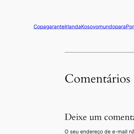
Copa
garante
Irlanda
Kosovo
mundo
para
Por
Comentários
Deixe um comentá
O seu endereço de e-mail nã