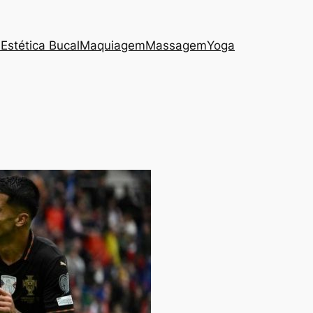
s
Estética Bucal
Maquiagem
Massagem
Yoga