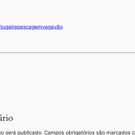
tugal
repescagem
vaga
vão
rio
o será publicado.
Campos obrigatórios são marcados