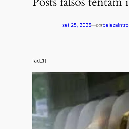
Posts falsos tentam
set 25, 2025
—
belezaintro
por
[ad_1]