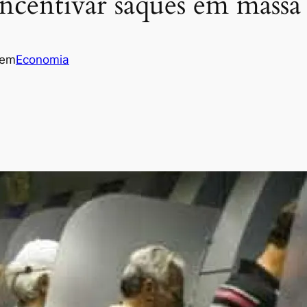
 incentivar saques em massa
em
Economia