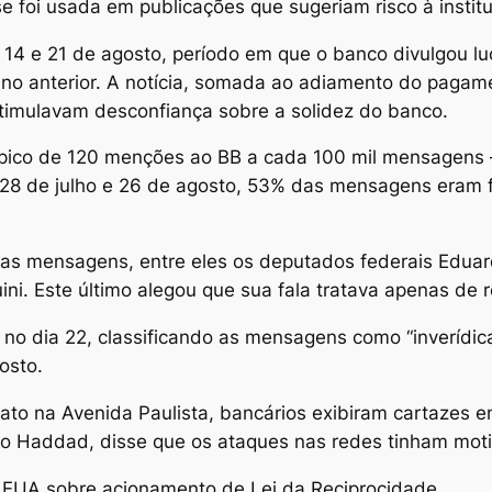
se foi usada em publicações que sugeriam risco à institu
 14 e 21 de agosto, período em que o banco divulgou lu
ano anterior. A notícia, somada ao adiamento do paga
timulavam desconfiança sobre a solidez do banco.
e pico de 120 menções ao BB a cada 100 mil mensagen
as 28 de julho e 26 de agosto, 53% das mensagens eram
 as mensagens, entre eles os deputados federais Edua
ni. Este último alegou que sua fala tratava apenas de 
no dia 22, classificando as mensagens como “inverídica
osto.
ato na Avenida Paulista, bancários exibiram cartazes e
do Haddad, disse que os ataques nas redes tinham motiv
a EUA sobre acionamento de Lei da Reciprocidade