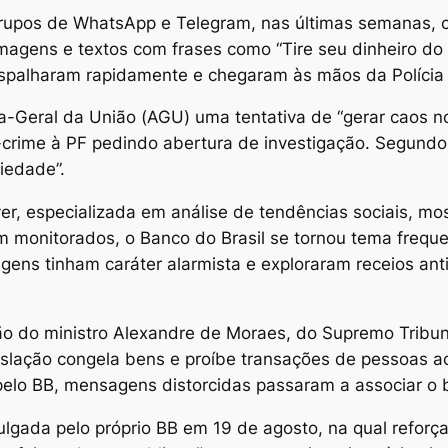
rupos de WhatsApp e Telegram, nas últimas semanas, c
agens e textos com frases como “Tire seu dinheiro do B
 espalharam rapidamente e chegaram às mãos da Polícia 
a-Geral da União (AGU) uma tentativa de “gerar caos no
a-crime à PF pedindo abertura de investigação. Segundo
iedade”.
r, especializada em análise de tendências sociais, mos
m monitorados, o Banco do Brasil se tornou tema freque
ens tinham caráter alarmista e exploraram receios ant
são do ministro Alexandre de Moraes, do Supremo Tribun
islação congela bens e proíbe transações de pessoas a
elo BB, mensagens distorcidas passaram a associar o 
lgada pelo próprio BB em 19 de agosto, na qual reforç