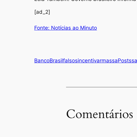
[ad_2]
Fonte: Notícias ao Minuto
Banco
Brasil
falsos
incentivar
massa
Posts
s
Comentários