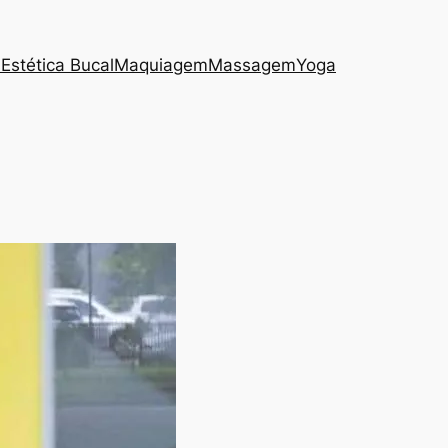
s
Estética Bucal
Maquiagem
Massagem
Yoga