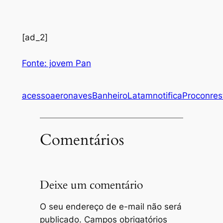
[ad_2]
Fonte: jovem Pan
acesso
aeronaves
Banheiro
Latam
notifica
Procon
res
Comentários
Deixe um comentário
O seu endereço de e-mail não será
publicado.
Campos obrigatórios