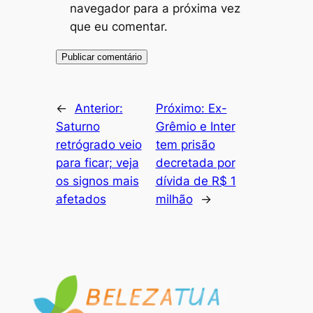
navegador para a próxima vez
que eu comentar.
←
Anterior:
Próximo:
Ex-
Saturno
Grêmio e Inter
retrógrado veio
tem prisão
para ficar; veja
decretada por
os signos mais
dívida de R$ 1
afetados
milhão
→