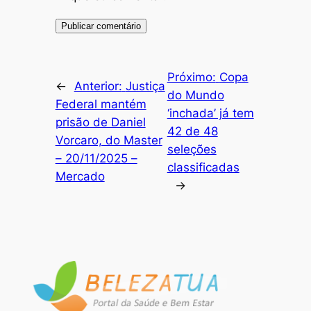
Próximo:
Copa
←
Anterior:
Justiça
do Mundo
Federal mantém
‘inchada’ já tem
prisão de Daniel
42 de 48
Vorcaro, do Master
seleções
– 20/11/2025 –
classificadas
Mercado
→