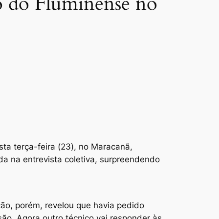
o do Fluminense no
a terça-feira (23), no Maracanã,
a na entrevista coletiva, surpreendendo
ão, porém, revelou que havia pedido
ão. Agora outro técnico vai responder às