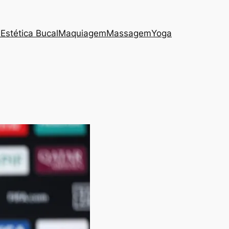
s
Estética Bucal
Maquiagem
Massagem
Yoga