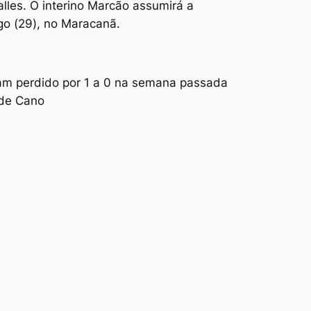
les. O interino Marcão assumirá a
go (29), no Maracanã.
viam perdido por 1 a 0 na semana passada
 de Cano