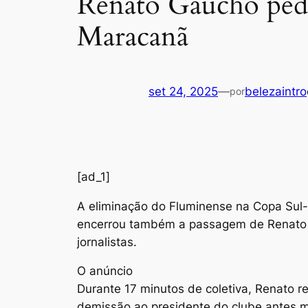
Renato Gaúcho pede
Maracanã
set 24, 2025
—
belezaintro
por
[ad_1]
A
eliminação do Fluminense na Copa Sul-
encerrou também a passagem de Renato Ga
jornalistas.
O anúncio
Durante 17 minutos de coletiva, Renato 
demissão ao presidente do clube antes m