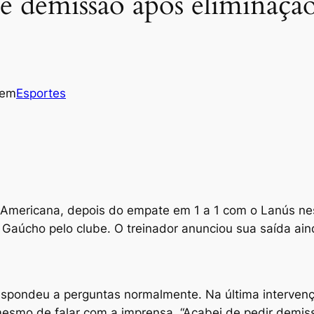
 demissão após eliminaçã
em
Esportes
Americana, depois do empate em 1 a 1 com o Lanús nest
úcho pelo clube. O treinador anunciou sua saída aind
respondeu a perguntas normalmente. Na última intervenç
esmo de falar com a imprensa. “Acabei de pedir demiss