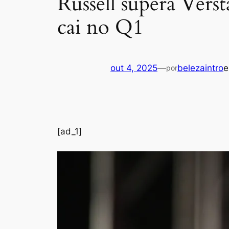
Russell supera Vers
cai no Q1
out 4, 2025
—
belezaintro
por
[ad_1]