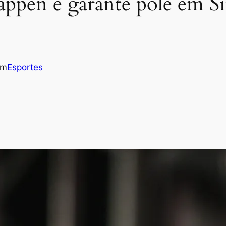
tappen e garante pole em S
em
Esportes