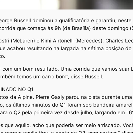
 Russell dominou a qualificatória e garantiu, neste 
 corrida que começa às 9h (de Brasília) deste domingo 
stri (McLaren) e Kimi Antonelli (Mercedes). Charles Lec
que acabou resultando na largada na sétima posição do
to.
ltar com um bom resultado. Uma corrida que vamos suar
mbém temos um carro bom”, disse Russell.
MINADO NO Q1
lotos da Alpine. Pierre Gasly parou na pista durante uma
 os últimos minutos do Q1 foram sob bandeira amarela. 
ara o Q2 pela primeira vez desde julho, largando em 16
enos que aquilo, acho que poderia ser meio arriscado. V
 porque aquilo tirou a gente do Q2, com certeza”, disse 