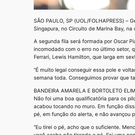
S
ÃO PAULO, SP (UOL/FOLHAPRESS) – George
Singapura, no Circuito de Marina Bay, na
A segunda fila será formada por Oscar Pia
incomodado com o erro no último setor, 
Ferrari, Lewis Hamilton, que larga em sex
“É muito legal conseguir essa pole e vo
semana toda. Conseguimos provar que ta
BANDEIRA AMARELA E BORTOLETO ELI
Não foi uma boa qualificatória para os pi
acabou tocando no muro. Em função disso,
pé, em função do alerta, e não avançou p
“Eu tirei o pé, acho que o suficiente. M
você acaba não tirando o pé. Foi uma pena