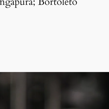
ingapura; Bortoleto