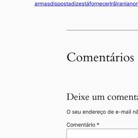
armas
disposta
diz
está
fornecer
Irã
iraniano
Comentários
Deixe um comentá
O seu endereço de e-mail nã
Comentário
*