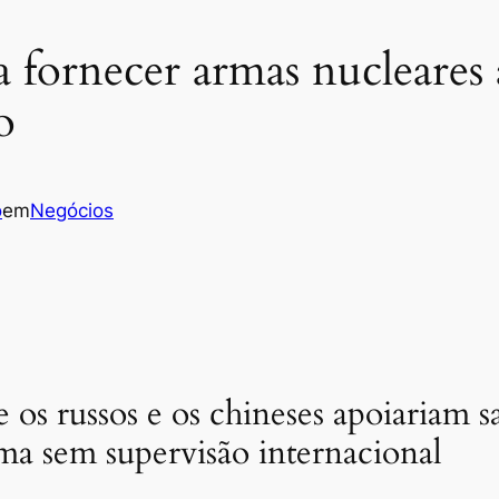
 a fornecer armas nucleares 
o
o
em
Negócios
os russos e os chineses apoiariam 
a sem supervisão internacional