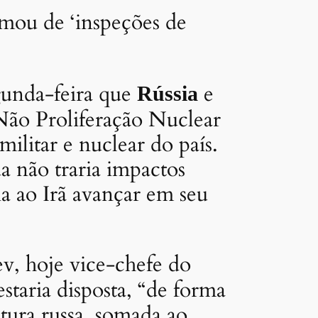
amou de ‘inspeções de
gunda-feira que
e
Rússia
ão Proliferação Nuclear
litar e nuclear do país.
a não traria impactos
ia ao Irã avançar em seu
v, hoje vice-chefe do
staria disposta, “de forma
stura russa, somada ao