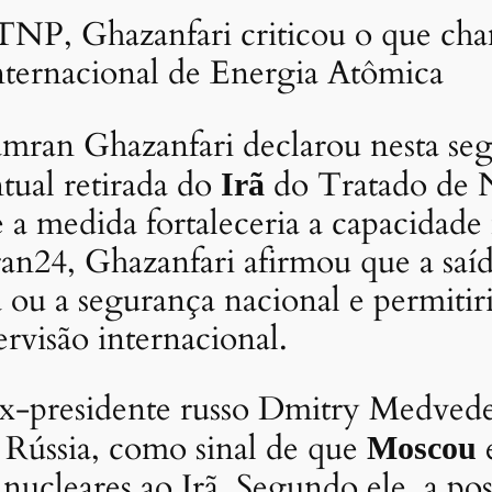
 TNP, Ghazanfari criticou o que ch
nternacional de Energia Atômica
mran Ghazanfari declarou nesta se
ual retirada do
do Tratado de N
Irã
medida fortaleceria a capacidade mi
ran24, Ghazanfari afirmou que a saíd
 ou a segurança nacional e permitir
rvisão internacional.
ex-presidente russo Dmitry Medvede
Rússia, como sinal de que
e
Moscou
 nucleares ao Irã. Segundo ele, a po