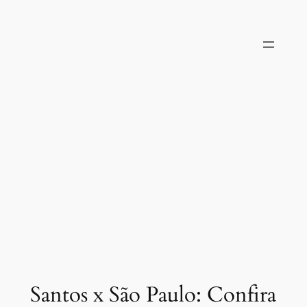
Pular
para
o
conteúdo
Santos x São Paulo: Confira