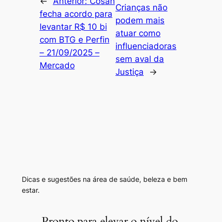
←
Anterior:
Cosan
Crianças não
fecha acordo para
podem mais
levantar R$ 10 bi
atuar como
com BTG e Perfin
influenciadoras
– 21/09/2025 –
sem aval da
Mercado
Justiça
→
Dicas e sugestões na área de saúde, beleza e bem
estar.
Pronto para elevar o nível do