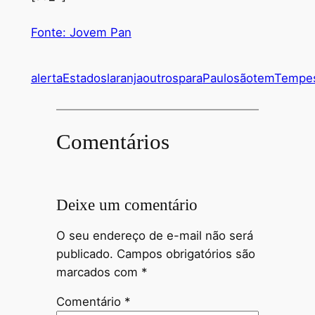
Fonte: Jovem Pan
alerta
Estados
laranja
outros
para
Paulo
são
tem
Tempe
Comentários
Deixe um comentário
O seu endereço de e-mail não será
publicado.
Campos obrigatórios são
marcados com
*
Comentário
*