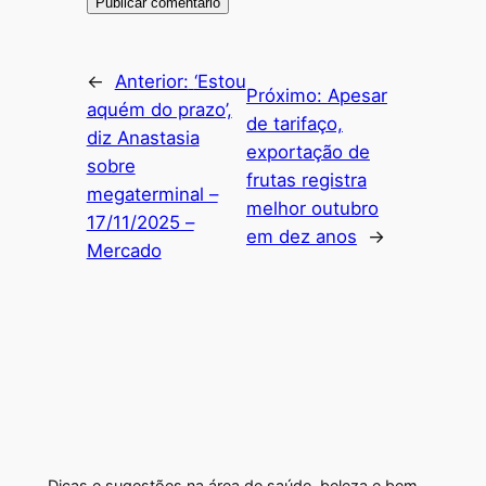
←
Anterior:
‘Estou
Próximo:
Apesar
aquém do prazo’,
de tarifaço,
diz Anastasia
exportação de
sobre
frutas registra
megaterminal –
melhor outubro
17/11/2025 –
em dez anos
→
Mercado
Dicas e sugestões na área de saúde, beleza e bem