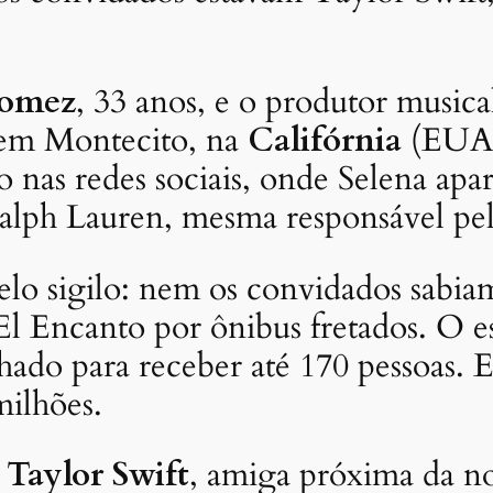
Gomez
, 33 anos, e o produtor music
 em Montecito, na
Califórnia
(EUA).
ão nas redes sociais, onde Selena a
Ralph Lauren, mesma responsável pe
lo sigilo: nem os convidados sabia
 El Encanto por ônibus fretados. O 
chado para receber até 170 pessoas. 
ilhões.
m
Taylor Swift
, amiga próxima da no