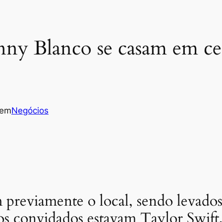
ny Blanco se casam em cer
em
Negócios
previamente o local, sendo levados 
 os convidados estavam Taylor Swift,