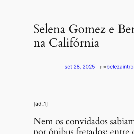
Selena Gomez e Ben
na Califórnia
set 28, 2025
—
belezaintro
por
[ad_1]
Nem os convidados sabiam 
por ônibus fretados; entre