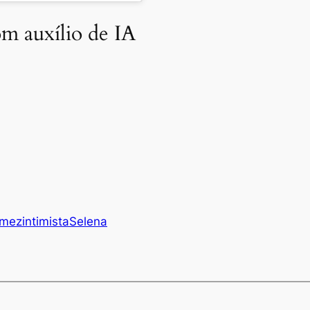
m auxílio de IA
mez
intimista
Selena