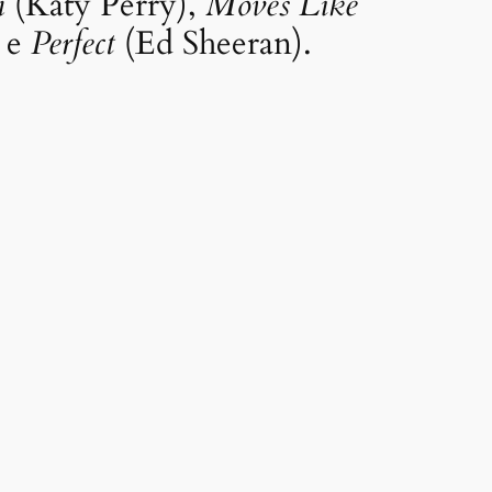
m
(Katy Perry),
Moves Like
 e
Perfect
(Ed Sheeran).