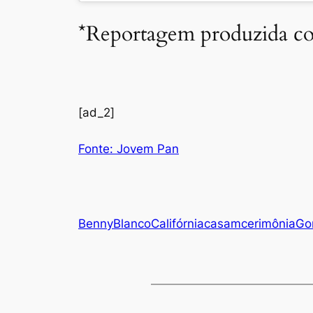
*Reportagem produzida co
[ad_2]
Fonte: Jovem Pan
Benny
Blanco
Califórnia
casam
cerimônia
Go