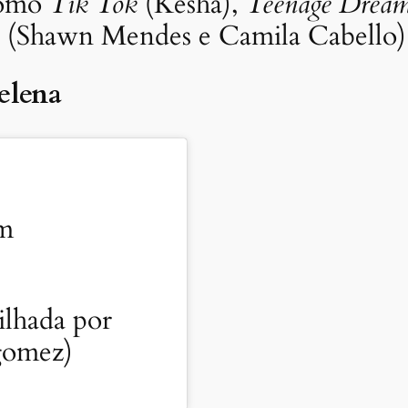
 como
Tik Tok
(Kesha),
Teenage Drea
(Shawn Mendes e Camila Cabello)
Selena
am
lhada por
gomez)