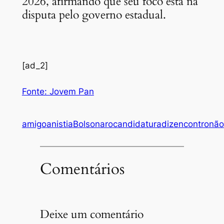
2026, afirmando que seu foco está na
disputa pelo governo estadual.
[ad_2]
Fonte: Jovem Pan
amigo
anistia
Bolsonaro
candidatura
diz
encontro
não
Comentários
Deixe um comentário