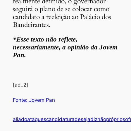
realmente definido, o governador
seguirá o plano de se colocar como
candidato a reeleição ao Palácio dos
Bandeirantes.
*Esse texto não reflete,
necessariamente, a opinião da Jovem
Pan.
[ad_2]
Fonte: Jovem Pan
aliado
ataques
candidatura
deseja
diz
não
próprio
sof