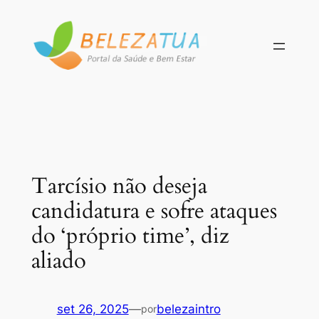
Pular
para
o
conteúdo
Tarcísio não deseja
candidatura e sofre ataques
do ‘próprio time’, diz
aliado
set 26, 2025
—
belezaintro
por