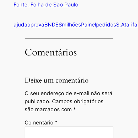
Fonte: Folha de São Paulo
ajuda
aprova
BNDES
milhões
Painel
pedidos
S.A
tarif
Comentários
Deixe um comentário
O seu endereço de e-mail não será
publicado.
Campos obrigatórios
são marcados com
*
Comentário
*