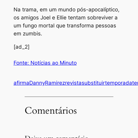
Na trama, em um mundo pós-apocalíptico,
os amigos Joel e Ellie tentam sobreviver a
um fungo mortal que transforma pessoas
em zumbis.
[ad_2]
Fonte: Notícias ao Minuto
afirma
Danny
Ramirez
revista
substituir
temporada
te
Comentários