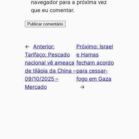
navegador para a próxima vez
que eu comentar.
←
Anterior:
Próximo:
Israel
Tarifaço: Pescado
e Hamas
nacional vê ameaça
fecham acordo
de tilápia da China –
para cessar-
09/10/2025 –
fogo em Gaza
Mercado
→