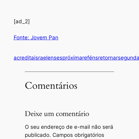
[ad_2]
Fonte: Jovem Pan
acredita
israelenses
próxima
reféns
retornar
segunda
Comentários
Deixe um comentário
O seu endereço de e-mail não será
publicado.
Campos obrigatórios