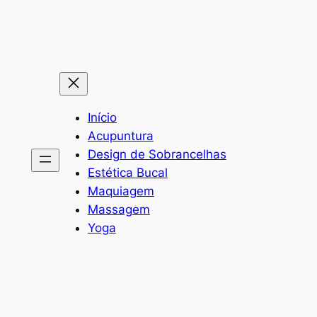
Pular
para
o
conteúdo
Início
Acupuntura
Design de Sobrancelhas
Estética Bucal
Maquiagem
Massagem
Yoga