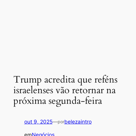
Trump acredita que reféns
israelenses vão retornar na
próxima segunda-feira
out 9, 2025
—
belezaintro
por
em
Negócios