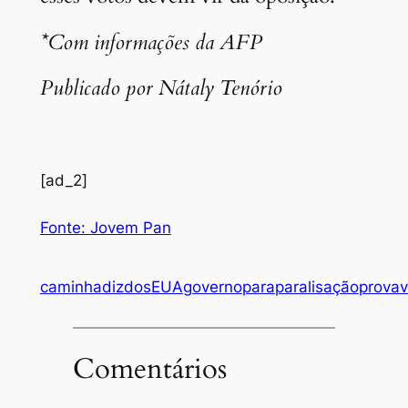
*Com informações da AFP
Publicado por Nátaly Tenório
[ad_2]
Fonte: Jovem Pan
caminha
diz
dos
EUA
governo
para
paralisação
prova
Comentários