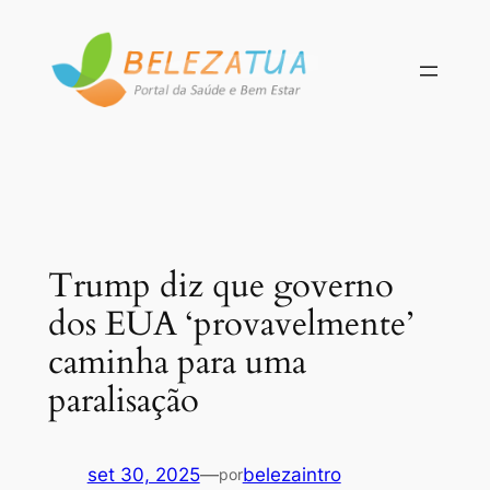
Pular
para
o
conteúdo
Trump diz que governo
dos EUA ‘provavelmente’
caminha para uma
paralisação
set 30, 2025
—
belezaintro
por