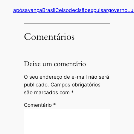
após
avança
Brasil
Celso
decisão
expulsar
governo
Lu
Comentários
Deixe um comentário
O seu endereço de e-mail não será
publicado.
Campos obrigatórios
são marcados com
*
Comentário
*