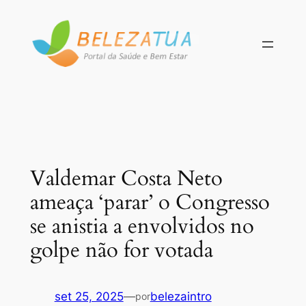
Pular
para
o
conteúdo
Valdemar Costa Neto
ameaça ‘parar’ o Congresso
se anistia a envolvidos no
golpe não for votada
set 25, 2025
—
belezaintro
por