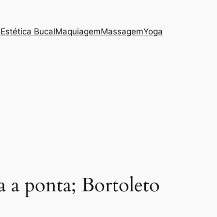
s
Estética Bucal
Maquiagem
Massagem
Yoga
 a ponta; Bortoleto