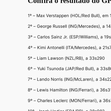
Confira o resultado do G
1º – Max Verstappen (HOL/Red Bull), e
2º – George Russell (ING/Mercedes), a 1
3º – Carlos Sainz Jr. (ESP/Williams), a 19
4º – Kimi Antonelli (ITA/Mercedes), a 21
5º – Liam Lawson (NZL/RB), a 33s290
6º – Yuki Tsunoda (JAP/Red Bull), a 33s
7º – Lando Norris (ING/McLaren), a 34s2
8º – Lewis Hamilton (ING/Ferrari), a 36s3
9º – Charles Leclerc (MON/Ferrari), a 36