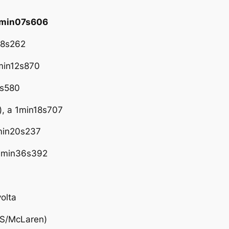
 1min07s606
08s262
1min12s870
7s580
), a 1min18s707
1min20s237
a 1min36s392
olta
US/McLaren)