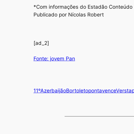
*Com informações do Estadão Conteúdo
Publicado por Nícolas Robert
[ad_2]
Fonte: jovem Pan
11º
Azerbaijão
Bortoleto
ponta
vence
Versta