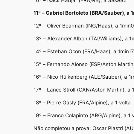
10º – Isack Hadjar (FRA/RB), a 38s982
11º – Gabriel Bortoleto (BRA/Sauber), a
12º – Oliver Bearman (ING/Haas), a 1min
13º – Alexander Albon (TAI/Williams), a 
14º – Esteban Ocon (FRA/Haas), a 1min1
15º – Fernando Alonso (ESP/Aston Martin
16º – Nico Hülkenberg (ALE/Sauber), a 
17º – Lance Stroll (CAN/Aston Martin), 
18º – Pierre Gasly (FRA/Alpine), a 1 volta
19º – Franco Colapinto (ARG/Alpine), a 1 v
Não completou a prova: Oscar Piastri (A