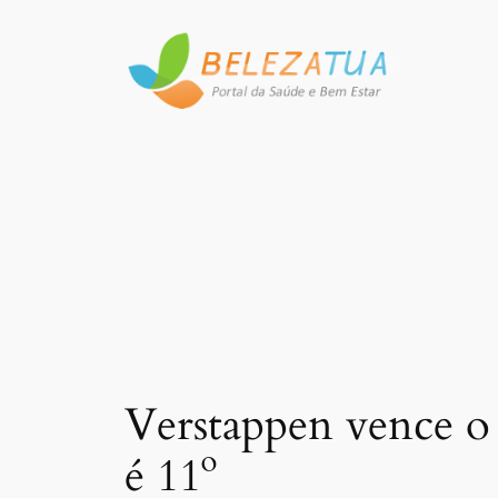
Pular
para
o
conteúdo
Verstappen vence o 
é 11º