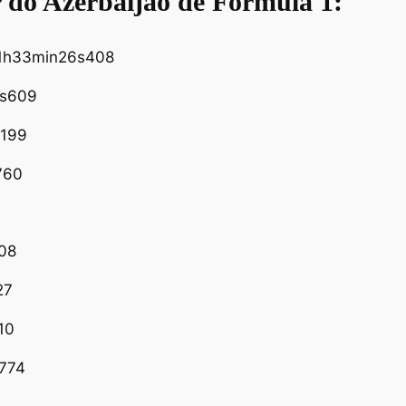
P do Azerbaijão de Fórmula 1:
m 1h33min26s408
4s609
s199
s760
808
27
10
s774