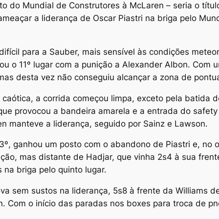
 do Mundial de Construtores à McLaren – seria o título
ameaçar a liderança de Oscar Piastri na briga pelo Mundi
ifícil para a Sauber, mais sensível às condições meteo
u o 11º lugar com a punição a Alexander Albon. Com um
 mas desta vez não conseguiu alcançar a zona de pontu
caótica, a corrida começou limpa, exceto pela batida de
que provocou a bandeira amarela e a entrada do safety 
pen manteve a liderança, seguido por Sainz e Lawson.
13º, ganhou um posto com o abandono de Piastri e, no o
ção, mas distante de Hadjar, que vinha 2s4 à sua fren
na briga pelo quinto lugar.
va sem sustos na liderança, 5s8 à frente da Williams de
 Com o início das paradas nos boxes para troca de pne