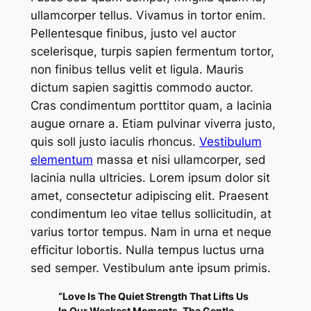
ullamcorper tellus. Vivamus in tortor enim.
Pellentesque finibus, justo vel auctor
scelerisque, turpis sapien fermentum tortor,
non finibus tellus velit et ligula. Mauris
dictum sapien sagittis commodo auctor.
Cras condimentum porttitor quam, a lacinia
augue ornare a. Etiam pulvinar viverra justo,
quis soll justo iaculis rhoncus.
Vestibulum
elementum
massa et nisi ullamcorper, sed
lacinia nulla ultricies. Lorem ipsum dolor sit
amet, consectetur adipiscing elit. Praesent
condimentum leo vitae tellus sollicitudin, at
varius tortor tempus. Nam in urna et neque
efficitur lobortis. Nulla tempus luctus urna
sed semper. Vestibulum ante ipsum primis.
“Love Is The Quiet Strength That Lifts Us
In Our Weakest Moments, The Gentle