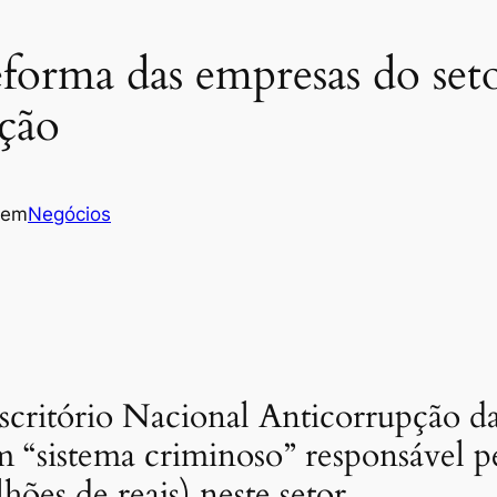
forma das empresas do seto
pção
em
Negócios
Escritório Nacional Anticorrupção
 “sistema criminoso” responsável p
hões de reais) neste setor