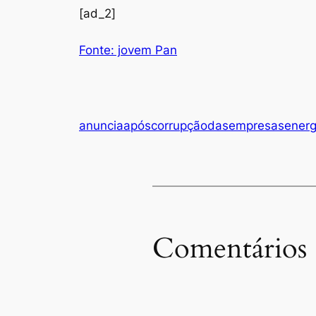
[ad_2]
Fonte: jovem Pan
anuncia
após
corrupção
das
empresas
energ
Comentários