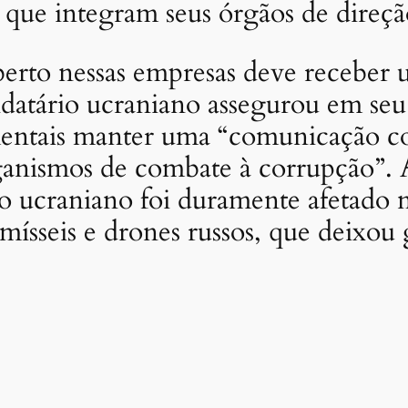
 que integram seus órgãos de direçã
rto nessas empresas deve receber u
ndatário ucraniano assegurou em s
entais manter uma “comunicação co
rganismos de combate à corrupção”.
ico ucraniano foi duramente afetado 
ísseis e drones russos, que deixou 
P