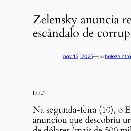
Zelensky anuncia re
escândalo de corru
nov 15, 2025
—
belezaintro
por
[ad_1]
Na segunda-feira (10), o 
anunciou que descobriu um
de dólares (mais de 500 mil