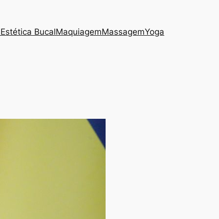
s
Estética Bucal
Maquiagem
Massagem
Yoga