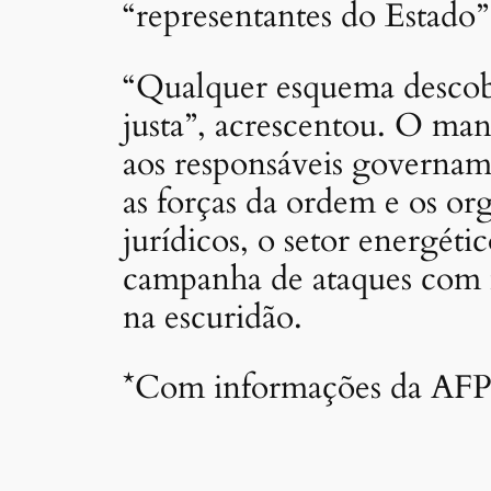
“representantes do Estado”
“Qualquer esquema descobe
justa”, acrescentou. O ma
aos responsáveis governam
as forças da ordem e os o
jurídicos, o setor energét
campanha de ataques com m
na escuridão.
*Com informações da AF