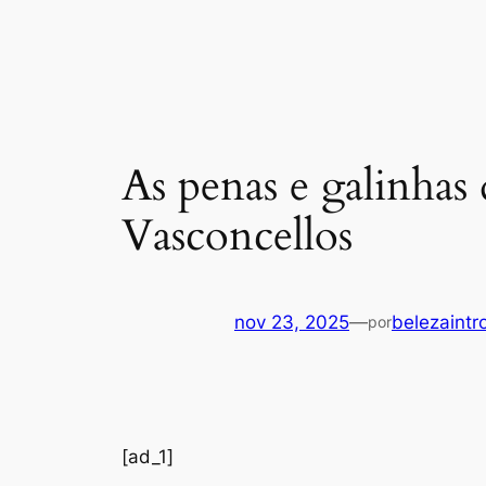
As penas e galinha
Vasconcellos
nov 23, 2025
—
belezaintr
por
[ad_1]