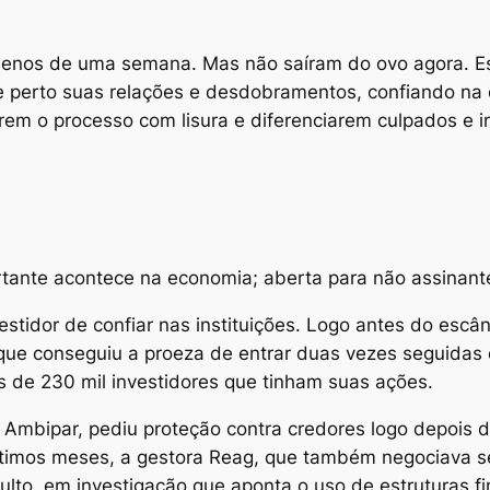
menos de uma semana. Mas não saíram do ovo agora. 
perto suas relações e desdobramentos, confiando na c
rem o processo com lisura e diferenciarem culpados e 
tante acontece na economia; aberta para não assinant
stidor de confiar nas instituições. Logo antes do escâ
que conseguiu a proeza de entrar duas vezes seguidas e
 de 230 mil investidores que tinham suas ações.
Ambipar, pediu proteção contra credores logo depois de 
timos meses, a gestora Reag, que também negociava s
lto, em investigação que aponta o uso de estruturas fin