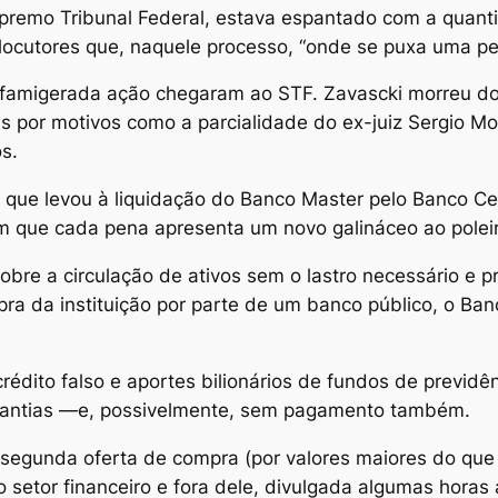
upremo Tribunal Federal, estava espantado com a quan
rlocutores que, naquele processo, “onde se puxa uma pe
a famigerada ação chegaram ao STF. Zavascki morreu do
 por motivos como a parcialidade do ex-juiz Sergio Mor
s.
que levou à liquidação do Banco Master pelo Banco Cen
 que cada pena apresenta um novo galináceo ao poleir
sobre a circulação de ativos sem o lastro necessário e 
ra da instituição por parte de um banco público, o Banc
rédito falso e aportes bilionários de fundos de previdê
rantias —e, possivelmente, sem pagamento também.
egunda oferta de compra (por valores maiores do que a
 setor financeiro e fora dele, divulgada algumas horas