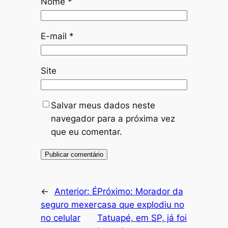
Nome
*
E-mail
*
Site
Salvar meus dados neste
navegador para a próxima vez
que eu comentar.
←
Anterior:
É
Próximo:
Morador da
seguro mexer
casa que explodiu no
no celular
Tatuapé, em SP, já foi