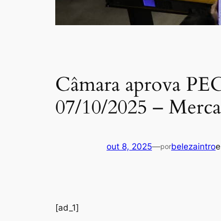
Câmara aprova PEC 
07/10/2025 – Merc
out 8, 2025
—
belezaintro
por
[ad_1]