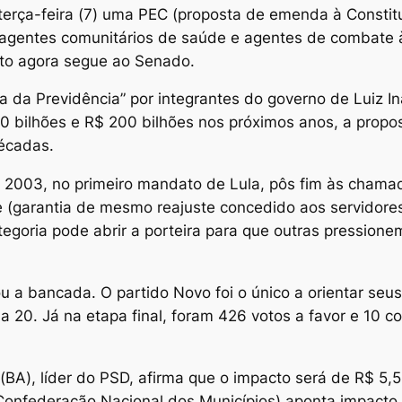
rça-feira (7) uma PEC (proposta de emenda à Constitui
 agentes comunitários de saúde e agentes de combate 
xto agora segue ao Senado.
a da Previdência” por integrantes do governo de Luiz In
0 bilhões e R$ 200 bilhões nos próximos anos, a propost
écadas.
003, no primeiro mandato de Lula, pôs fim às chamada
 (garantia de mesmo reajuste concedido aos servidores
goria pode abrir a porteira para que outras pression
ou a bancada. O partido Novo foi o único a orientar se
 a 20. Já na etapa final, foram 426 votos a favor e 10 
(BA), líder do PSD, afirma que o impacto será de R$ 5,5
Confederação Nacional dos Municípios) aponta impacto 