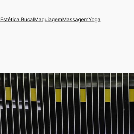
s
Estética Bucal
Maquiagem
Massagem
Yoga