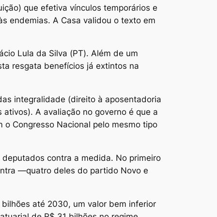
ção) que efetiva vínculos temporários e
às endemias. A Casa validou o texto em
ácio Lula da Silva (PT). Além de um
a resgata benefícios já extintos na
s integralidade (direito à aposentadoria
 ativos). A avaliação no governo é que a
em o Congresso Nacional pelo mesmo tipo
us deputados contra a medida. No primeiro
contra —quatro deles do partido Novo e
 bilhões até 2030, um valor bem inferior
atuarial de R$ 31 bilhões no regime