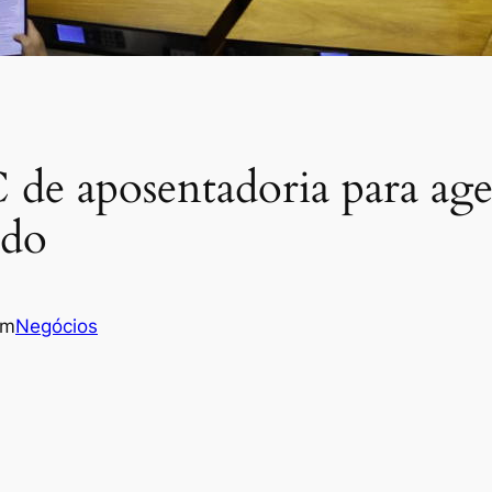
de aposentadoria para age
ado
em
Negócios