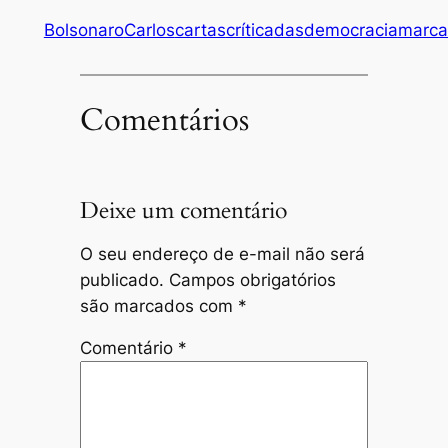
Bolsonaro
Carlos
cartas
crítica
das
democracia
marca
Comentários
Deixe um comentário
O seu endereço de e-mail não será
publicado.
Campos obrigatórios
são marcados com
*
Comentário
*