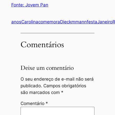
Fonte: Jovem Pan
anos
Carolina
comemora
Dieckmmann
festa
Janeiro
R
Comentários
Deixe um comentário
O seu endereço de e-mail não será
publicado.
Campos obrigatórios
são marcados com
*
Comentário
*