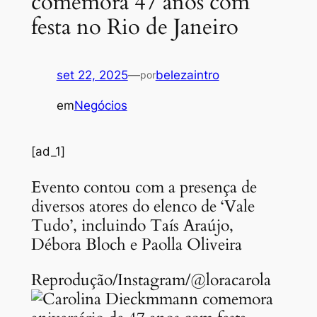
comemora 47 anos com
festa no Rio de Janeiro
set 22, 2025
—
belezaintro
por
em
Negócios
[ad_1]
Evento contou com a presença de
diversos atores do elenco de ‘Vale
Tudo’, incluindo Taís Araújo,
Débora Bloch e Paolla Oliveira
Reprodução/Instagram/@loracarola