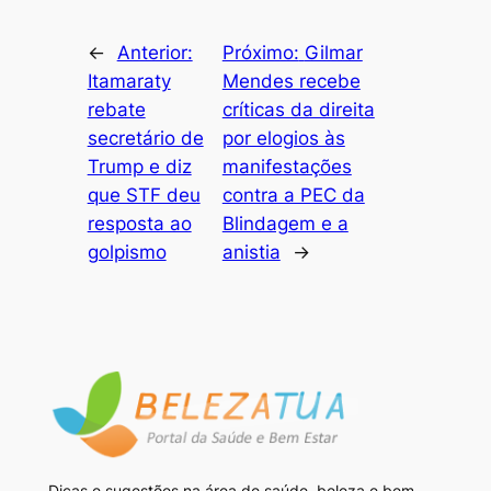
←
Anterior:
Próximo:
Gilmar
Itamaraty
Mendes recebe
rebate
críticas da direita
secretário de
por elogios às
Trump e diz
manifestações
que STF deu
contra a PEC da
resposta ao
Blindagem e a
golpismo
anistia
→
Dicas e sugestões na área de saúde, beleza e bem