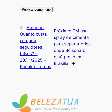
←
Anterior:
Próximo:
PM usa
Quanto custa
spray de pimenta
comprar
para separar briga
seguidores
onde Bolsonaro
falsos? –
está preso em
23/11/2025 –
Brasília
→
Ronaldo Lemos