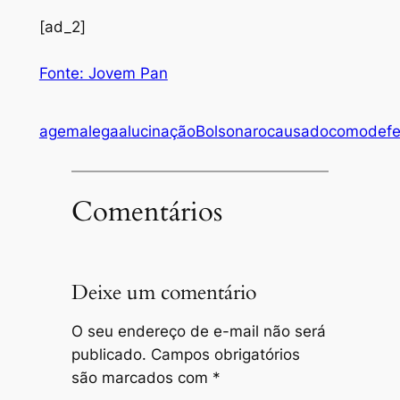
[ad_2]
Fonte: Jovem Pan
agem
alega
alucinação
Bolsonaro
causado
como
def
Comentários
Deixe um comentário
O seu endereço de e-mail não será
publicado.
Campos obrigatórios
são marcados com
*