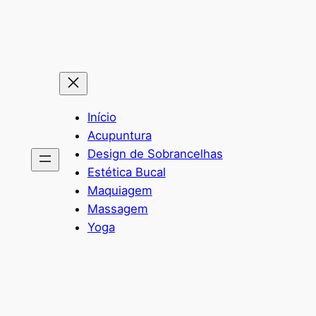
Pular
para
o
conteúdo
Início
Acupuntura
Design de Sobrancelhas
Estética Bucal
Maquiagem
Massagem
Yoga