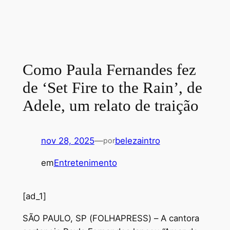
Como Paula Fernandes fez
de ‘Set Fire to the Rain’, de
Adele, um relato de traição
nov 28, 2025
—
belezaintro
por
em
Entretenimento
[ad_1]
S
ÃO PAULO, SP (FOLHAPRESS) – A cantora