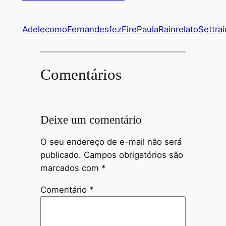
Adele
como
Fernandes
fez
Fire
Paula
Rain
relato
Set
tra
Comentários
Deixe um comentário
O seu endereço de e-mail não será
publicado.
Campos obrigatórios são
marcados com
*
Comentário
*