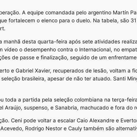
uperação. A equipe comandada pelo argentino Martín Pa
e fortalecem o elenco para o duelo. Na tabela, são 31
rt.
a manhã desta quarta-feira após sete atividades reali
m vídeo o desempenho contra o Internacional, no empate
ções de passe e finalização, seguido de um enfrentam
erto e Gabriel Xavier, recuperados de lesão, voltam a fi
seleção brasileira, apesar de não ter atuado. Santi Min
ou toda a partida pela seleção colombiana na terça-fei
el Araújo, suspenso, e Sanabria, machucado e fora do 
ão. Ceni pode voltar a escalar Caio Alexandre e Everton
, Acevedo, Rodrigo Nestor e Cauly também são alternativ