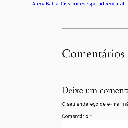
Arena
Bahia
clássico
desesperado
encara
f
Comentários
Deixe um comentá
O seu endereço de e-mail nã
Comentário
*