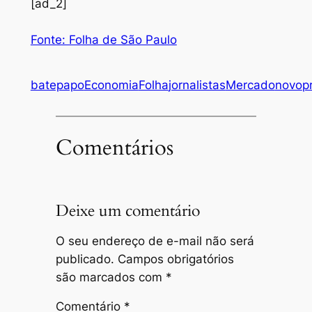
[ad_2]
Fonte: Folha de São Paulo
batepapo
Economia
Folha
jornalistas
Mercado
novo
p
Comentários
Deixe um comentário
O seu endereço de e-mail não será
publicado.
Campos obrigatórios
são marcados com
*
Comentário
*