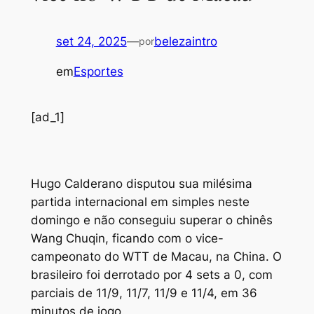
set 24, 2025
—
belezaintro
por
em
Esportes
[ad_1]
H
ugo Calderano disputou sua milésima
partida internacional em simples neste
domingo e não conseguiu superar o chinês
Wang Chuqin, ficando com o vice-
campeonato do WTT de Macau, na China. O
brasileiro foi derrotado por 4 sets a 0, com
parciais de 11/9, 11/7, 11/9 e 11/4, em 36
minutos de jogo.