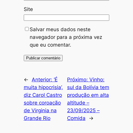
Site
Salvar meus dados neste
navegador para a próxima vez
que eu comentar.
←
Anterior:
‘É
Próximo:
Vinho:
muita hipocrisia’,
sul da Bolívia tem
diz Carol Castro
produção em alta
sobre coroação
altitude –
de Virginia na
23/09/2025 –
Grande Rio
Comida
→