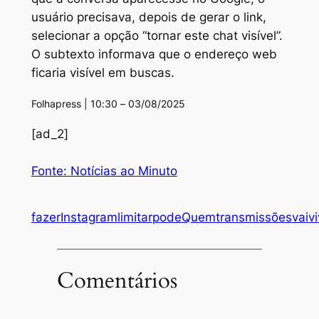
usuário precisava, depois de gerar o link,
selecionar a opção “tornar este chat visível”.
O subtexto informava que o endereço web
ficaria visível em buscas.
Folhapress | 10:30 – 03/08/2025
[ad_2]
Fonte: Notícias ao Minuto
fazer
Instagram
limitar
pode
Quem
transmissões
vai
v
Comentários