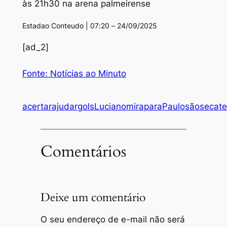
às 21h30 na arena palmeirense
Estadao Conteudo | 07:20 – 24/09/2025
[ad_2]
Fonte: Notícias ao Minuto
acertar
ajudar
gols
Luciano
mira
para
Paulo
são
seca
te
Comentários
Deixe um comentário
O seu endereço de e-mail não será