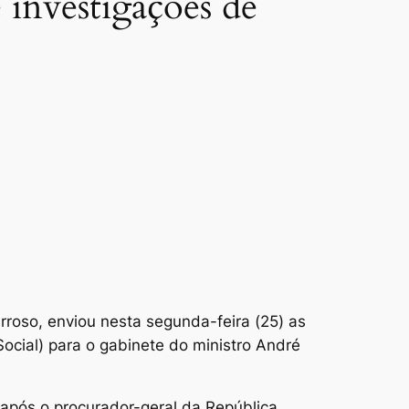
 investigações de
roso, enviou nesta segunda-feira (25) as
ocial) para o gabinete do ministro André
o após o procurador-geral da República,