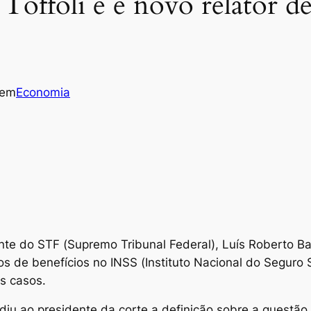
Toffoli e é novo relator de
em
Economia
e do STF (Supremo Tribunal Federal), Luís Roberto Bar
s de benefícios no INSS (Instituto Nacional do Seguro S
s casos.
 pediu ao presidente da corte a definição sobre a questã