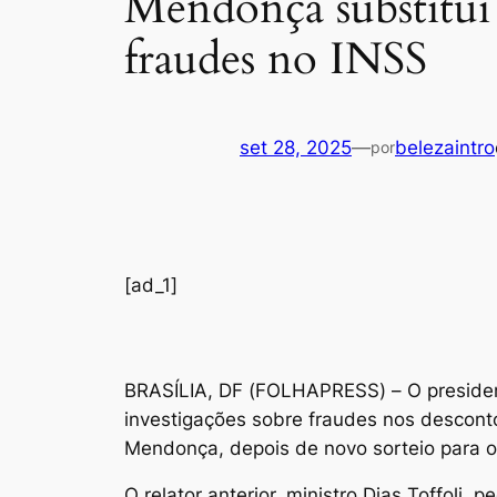
Mendonça substitui 
fraudes no INSS
set 28, 2025
—
belezaintro
por
[ad_1]
B
RASÍLIA, DF (FOLHAPRESS) – O president
investigações sobre fraudes nos desconto
Mendonça, depois de novo sorteio para o
O relator anterior, ministro Dias Toffoli,